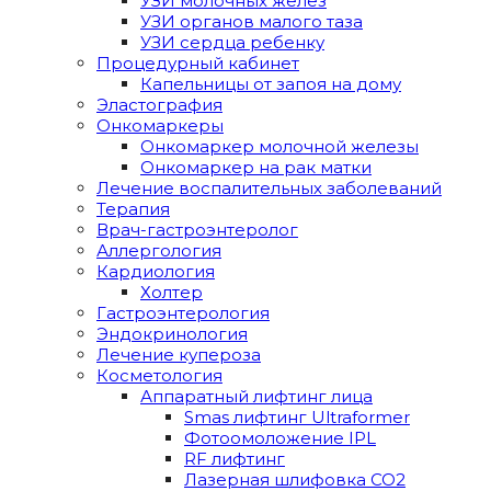
УЗИ молочных желез
УЗИ органов малого таза
УЗИ сердца ребенку
Процедурный кабинет
Капельницы от запоя на дому
Эластография
Онкомаркеры
Онкомаркер молочной железы
Онкомаркер на рак матки
Лечение воспалительных заболеваний
Терапия
Врач-гастроэнтеролог
Аллергология
Кардиология
Холтер
Гастроэнтерология
Эндокринология
Лечение купероза
Косметология
Аппаратный лифтинг лица
Smas лифтинг Ultraformer
Фотоомоложение IPL
RF лифтинг
Лазерная шлифовка СО2