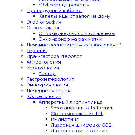
УЗИ сердца ребенку
Процедурный кабинет
Капельницы от запоя на дому
Эластография
Онкомаркеры
Онкомаркер молочной железы
Онкомаркер на рак матки
Лечение воспалительных заболеваний
Терапия
Врач-гастроэнтеролог
Аллергология
Кардиология
Холтер
Гастроэнтерология
Эндокринология
Лечение купероза
Косметология
Аппаратный лифтинг лица
Smas лифтинг Ultraformer
Фотоомоложение IPL
RF лифтинг
Лазерная шлифовка СО2
Лазерное омоложение