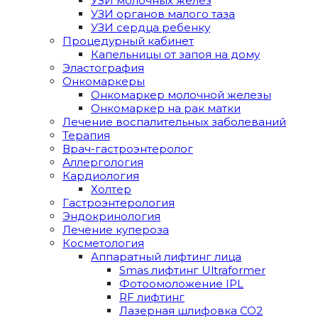
УЗИ молочных желез
УЗИ органов малого таза
УЗИ сердца ребенку
Процедурный кабинет
Капельницы от запоя на дому
Эластография
Онкомаркеры
Онкомаркер молочной железы
Онкомаркер на рак матки
Лечение воспалительных заболеваний
Терапия
Врач-гастроэнтеролог
Аллергология
Кардиология
Холтер
Гастроэнтерология
Эндокринология
Лечение купероза
Косметология
Аппаратный лифтинг лица
Smas лифтинг Ultraformer
Фотоомоложение IPL
RF лифтинг
Лазерная шлифовка СО2