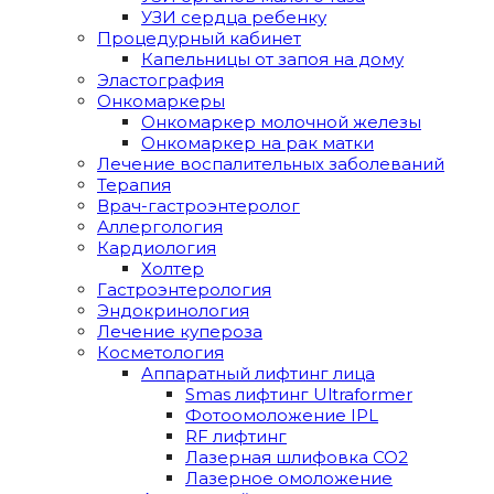
УЗИ сердца ребенку
Процедурный кабинет
Капельницы от запоя на дому
Эластография
Онкомаркеры
Онкомаркер молочной железы
Онкомаркер на рак матки
Лечение воспалительных заболеваний
Терапия
Врач-гастроэнтеролог
Аллергология
Кардиология
Холтер
Гастроэнтерология
Эндокринология
Лечение купероза
Косметология
Аппаратный лифтинг лица
Smas лифтинг Ultraformer
Фотоомоложение IPL
RF лифтинг
Лазерная шлифовка СО2
Лазерное омоложение