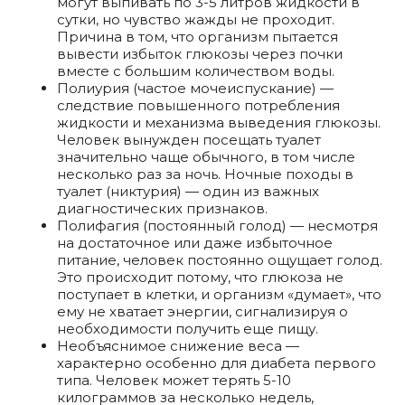
могут выпивать по 3-5 литров жидкости в
сутки, но чувство жажды не проходит.
Причина в том, что организм пытается
вывести избыток глюкозы через почки
вместе с большим количеством воды.
Полиурия (частое мочеиспускание) —
следствие повышенного потребления
жидкости и механизма выведения глюкозы.
Человек вынужден посещать туалет
значительно чаще обычного, в том числе
несколько раз за ночь. Ночные походы в
туалет (никтурия) — один из важных
диагностических признаков.
Полифагия (постоянный голод) — несмотря
на достаточное или даже избыточное
питание, человек постоянно ощущает голод.
Это происходит потому, что глюкоза не
поступает в клетки, и организм «думает», что
ему не хватает энергии, сигнализируя о
необходимости получить еще пищу.
Необъяснимое снижение веса —
характерно особенно для диабета первого
типа. Человек может терять 5-10
килограммов за несколько недель,