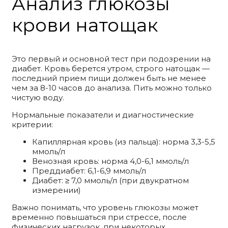
Анализ глюкозы
крови натощак
Это первый и основной тест при подозрении на
диабет. Кровь берется утром, строго натощак —
последний прием пищи должен быть не менее
чем за 8-10 часов до анализа. Пить можно только
чистую воду.
Нормальные показатели и диагностические
критерии:
Капиллярная кровь (из пальца): норма 3,3-5,5
ммоль/л
Венозная кровь: норма 4,0-6,1 ммоль/л
Преддиабет: 6,1-6,9 ммоль/л
Диабет: ≥ 7,0 ммоль/л (при двукратном
измерении)
Важно понимать, что уровень глюкозы может
временно повышаться при стрессе, после
физических нагрузок, при некоторых